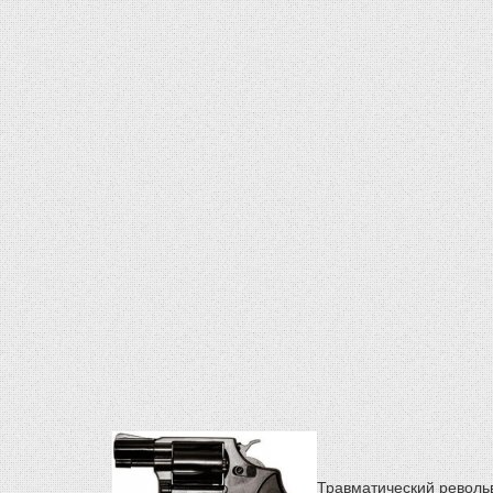
Травматический револьв