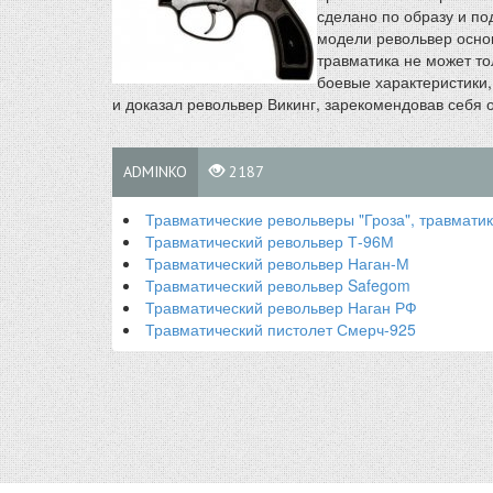
сделано по образу и по
модели револьвер основ
травматика не может т
боевые характеристики,
и доказал револьвер Викинг, зарекомендовав себя
ADMINKO
2187
Травматические револьверы "Гроза", травматик
Травматический револьвер Т-96М
Травматический револьвер Наган-М
Травматический револьвер Safegom
Травматический револьвер Наган РФ
Травматический пистолет Смерч-925