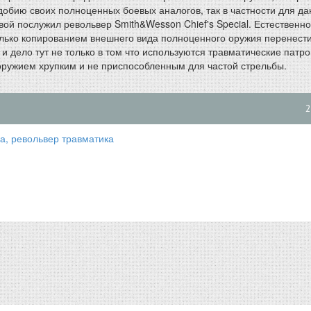
добию своих полноценных боевых аналогов, так в частности для д
ой послужил револьвер Smith&Wesson Chief's Special. Естественно
олько копированием внешнего вида полноценного оружия перенести
 и дело тут не только в том что используются травматические патро
 оружием хрупким и не приспособленным для частой стрельбы.
2
а, револьвер травматика