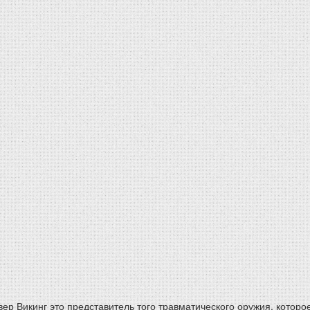
ер Викинг это представитель того травматического оружия, которо