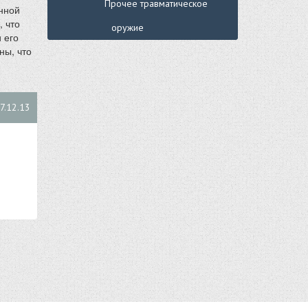
Прочее травматическое
анной
, что
оружие
 его
ны, что
7.12.13