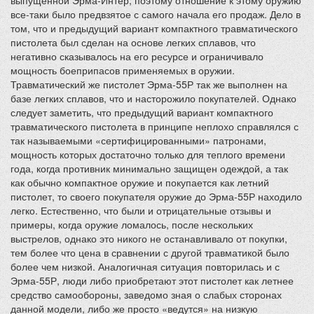
выпущенной Эрма-Интер, поэтому отношение к этому оружию
все-таки было предвзятое с самого начала его продаж. Дело в
том, что и предыдущий вариант компактного травматического
пистолета был сделан на основе легких сплавов, что
негативно сказывалось на его ресурсе и ограничивало
мощность боеприпасов применяемых в оружии.
Травматический же пистолет Эрма-55Р так же выполнен на
базе легких сплавов, что и насторожило покупателей. Однако
следует заметить, что предыдущий вариант компактного
травматического пистолета в принципе неплохо справлялся с
так называемыми «сертифицированными» патронами,
мощность которых достаточно только для теплого времени
года, когда противник минимально защищен одеждой, а так
как обычно компактное оружие и покупается как летний
пистолет, то своего покупателя оружие до Эрма-55Р находило
легко. Естественно, что были и отрицательные отзывы и
примеры, когда оружие ломалось, после нескольких
выстрелов, однако это никого не останавливало от покупки,
тем более что цена в сравнении с другой травматикой было
более чем низкой. Аналогичная ситуация повторилась и с
Эрма-55Р, люди либо приобретают этот пистолет как летнее
средство самообороны, заведомо зная о слабых сторонах
данной модели, либо же просто «ведутся» на низкую