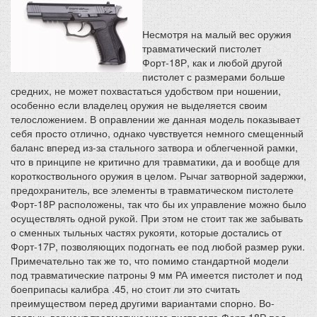
Несмотря на малый вес оружия
травматический пистолет
Форт-18Р, как и любой другой
пистолет с размерами больше
средних, не может похвастаться удобством при ношении,
особенно если владелец оружия не выделяется своим
телосложением. В оправлении же данная модель показывает
себя просто отлично, однако чувствуется немного смещенный
баланс вперед из-за стального затвора и облегченной рамки,
что в принципе не критично для травматики, да и вообще для
короткоствольного оружия в целом. Рычаг затворной задержки,
предохранитель, все элементы в травматическом пистолете
Форт-18Р расположены, так что бы их управление можно было
осуществлять одной рукой. При этом не стоит так же забывать
о сменных тыльных частях рукояти, которые достались от
Форт-17Р, позволяющих подогнать ее под любой размер руки.
Примечательно так же то, что помимо стандартной модели
под травматические патроны 9 мм РА имеется пистолет и под
боеприпасы калибра .45, но стоит ли это считать
преимуществом перед другими вариантами спорно. Во-