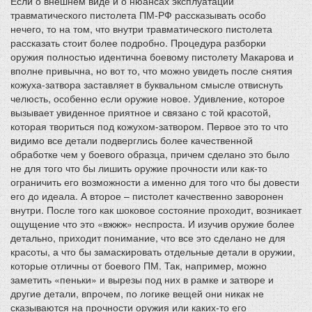
Если о внешнем виде и о нюансах эксплуатации
травматического пистолета ПМ-РФ рассказывать особо
нечего, то на том, что внутри травматического пистолета
рассказать стоит более подробно. Процедура разборки
оружия полностью идентична боевому пистолету Макарова и
вполне привычна, но вот то, что можно увидеть после снятия
кожуха-затвора заставляет в буквальном смысле отвиснуть
челюсть, особенно если оружие новое. Удивление, которое
вызывает увиденное приятное и связано с той красотой,
которая твориться под кожухом-затвором. Первое это то что
видимо все детали подверглись более качественной
обработке чем у боевого образца, причем сделано это было
не для того что бы лишить оружие прочности или как-то
ограничить его возможности а именно для того что бы довести
его до идеала. А второе – пистолет качественно заворонен
внутри. После того как шоковое состояние проходит, возникает
ощущение что это «вжжж» неспроста. И изучив оружие более
детально, приходит понимание, что все это сделано не для
красоты, а что бы замаскировать отдельные детали в оружии,
которые отличны от боевого ПМ. Так, например, можно
заметить «пеньки» и вырезы под них в рамке и затворе и
другие детали, впрочем, по логике вещей они никак не
сказываются на прочности оружия или каких-то его