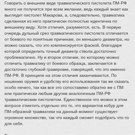
Говорить о внешнем виде травматического пистолета ПМ-РФ
много не получится при всем желании, ведь каждый знает как
выглядит пистолет Макарова, а, следовательно, травматика
сделанная из него практически полностью идентична по
внешнему виду. Хотя отличия, разумеется, есть. В первую
очередь дульный срез травматического пистолета отличается
от боевого по понятным причинам, он меньшего диаметра, но
можно сказать, что это компенсируется фаской, благодаря
которой определить точный диаметр ствола достаточно
проблематично. Ну и второе отличие, по которому можно
отличить травматику от боевого образца, заключается в
достаточно глубокой гравировке, говорящей, что это именно
ПМ-РФ. В принципе на этом отличия заканчиваются. По
ношению оружия и удобству его использования так же сказать
особо нечего, так как все это сопоставимо обратно же с ПМ
или практически любым другим аналогичным ПМ-РФ
травматическим пистолетом. Единственное что можно в этом
вопросе отметить отдельно это то, что вариантов кобур для
ПМ-образной травматики на данный момент существует
огромное множество, так что каждый сможет подобрать что-то
для себя.