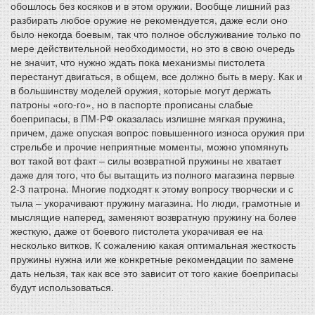
обошлось без косяков и в этом оружии. Вообще лишний раз
разбирать любое оружие не рекомендуется, даже если оно
было некогда боевым, так что полное обслуживание только по
мере действительной необходимости, но это в свою очередь
не значит, что нужно ждать пока механизмы пистолета
перестанут двигаться, в общем, все должно быть в меру. Как и
в большинству моделей оружия, которые могут держать
патроны «ого-го», но в паспорте прописаны слабые
боеприпасы, в ПМ-РФ оказалась излишне мягкая пружина,
причем, даже опуская вопрос повышенного износа оружия при
стрельбе и прочие неприятные моменты, можно упомянуть
вот такой вот факт – силы возвратной пружины не хватает
даже для того, что бы вытащить из полного магазина первые
2-3 патрона. Многие подходят к этому вопросу творчески и с
тыла – укорачивают пружину магазина. Но люди, грамотные и
мыслящие наперед, заменяют возвратную пружину на более
жесткую, даже от боевого пистолета укорачивая ее на
несколько витков. К сожалению какая оптимальная жесткость
пружины нужна или же конкретные рекомендации по замене
дать нельзя, так как все это зависит от того какие боеприпасы
будут использоваться.