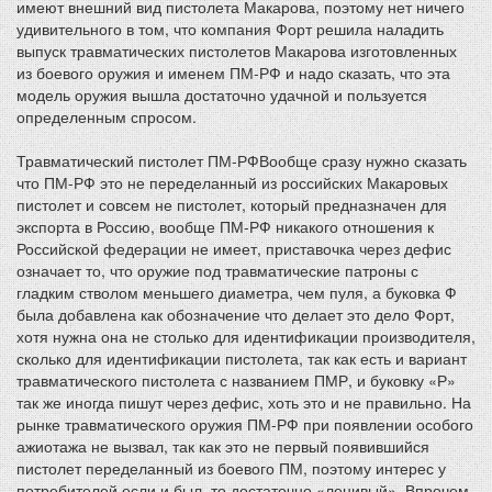
имеют внешний вид пистолета Макарова, поэтому нет ничего
удивительного в том, что компания Форт решила наладить
выпуск травматических пистолетов Макарова изготовленных
из боевого оружия и именем ПМ-РФ и надо сказать, что эта
модель оружия вышла достаточно удачной и пользуется
определенным спросом.
Травматический пистолет ПМ-РФВообще сразу нужно сказать
что ПМ-РФ это не переделанный из российских Макаровых
пистолет и совсем не пистолет, который предназначен для
экспорта в Россию, вообще ПМ-РФ никакого отношения к
Российской федерации не имеет, приставочка через дефис
означает то, что оружие под травматические патроны с
гладким стволом меньшего диаметра, чем пуля, а буковка Ф
была добавлена как обозначение что делает это дело Форт,
хотя нужна она не столько для идентификации производителя,
сколько для идентификации пистолета, так как есть и вариант
травматического пистолета с названием ПМР, и буковку «Р»
так же иногда пишут через дефис, хоть это и не правильно. На
рынке травматического оружия ПМ-РФ при появлении особого
ажиотажа не вызвал, так как это не первый появившийся
пистолет переделанный из боевого ПМ, поэтому интерес у
потребителей если и был, то достаточно «ленивый». Впрочем,